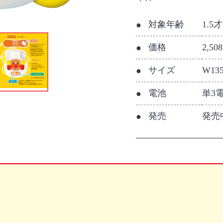
対象年齢
1.5
価格
2,5
サイズ
W13
電池
単3電
発売
発売