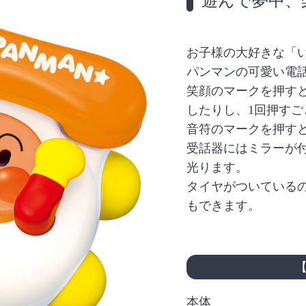
遊んで夢中、
お子様の大好きな「
パンマンの可愛い電
笑顔のマークを押す
したりし、1回押す
音符のマークを押す
受話器にはミラーが
光ります。
タイヤがついている
もできます。
本体