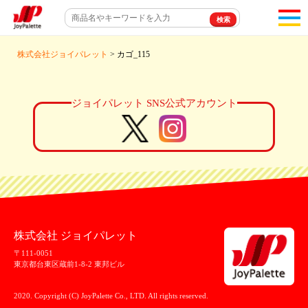
toggl
navigat
株式会社ジョイパレット
> カゴ_115
ジョイパレット SNS公式アカウント
株式会社 ジョイパレット
〒111-0051
東京都台東区蔵前1-8-2 東邦ビル
2020. Copyright (C) JoyPalette Co., LTD. All rights reserved.