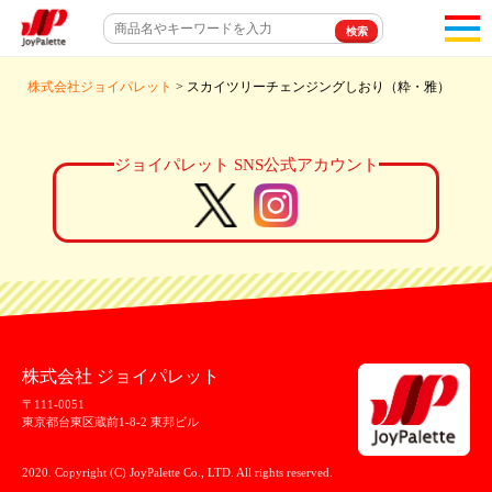
toggl
navigat
株式会社ジョイパレット
> スカイツリーチェンジングしおり（粋・雅）
ジョイパレット SNS公式アカウント
株式会社 ジョイパレット
〒111-0051
東京都台東区蔵前1-8-2 東邦ビル
2020. Copyright (C) JoyPalette Co., LTD. All rights reserved.