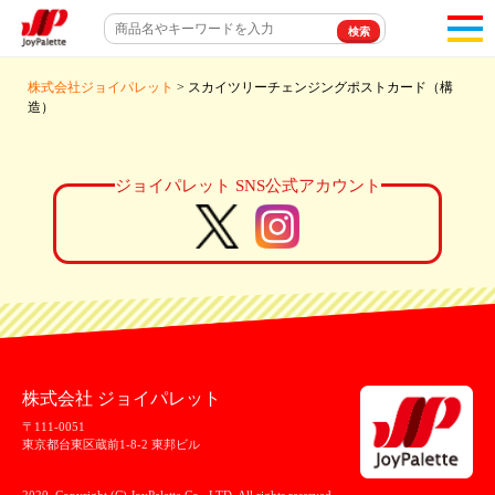
toggl
navigat
株式会社ジョイパレット
> スカイツリーチェンジングポストカード（構
造）
ジョイパレット SNS公式アカウント
株式会社 ジョイパレット
〒111-0051
東京都台東区蔵前1-8-2 東邦ビル
2020. Copyright (C) JoyPalette Co., LTD. All rights reserved.