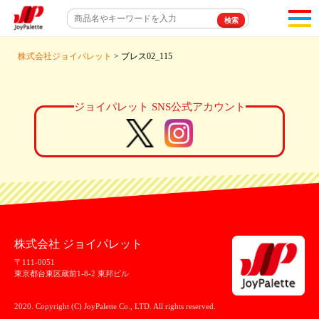
toggl
navigat
株式会社ジョイパレット
> ブレス02_115
ジョイパレット SNS公式アカウント
株式会社 ジョイパレット
〒111-0051
東京都台東区蔵前1-8-2 東邦ビル
2020. Copyright (C) JoyPalette Co., LTD. All rights reserved.