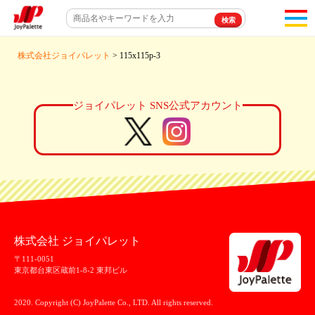
toggl
navigat
株式会社ジョイパレット
> 115x115p-3
ジョイパレット SNS公式アカウント
株式会社 ジョイパレット
〒111-0051
東京都台東区蔵前1-8-2 東邦ビル
2020. Copyright (C) JoyPalette Co., LTD. All rights reserved.