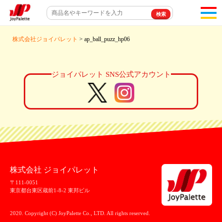
toggl
navigat
株式会社ジョイパレット
> ap_ball_puzz_hp06
ジョイパレット SNS公式アカウント
株式会社 ジョイパレット
〒111-0051
東京都台東区蔵前1-8-2 東邦ビル
2020. Copyright (C) JoyPalette Co., LTD. All rights reserved.