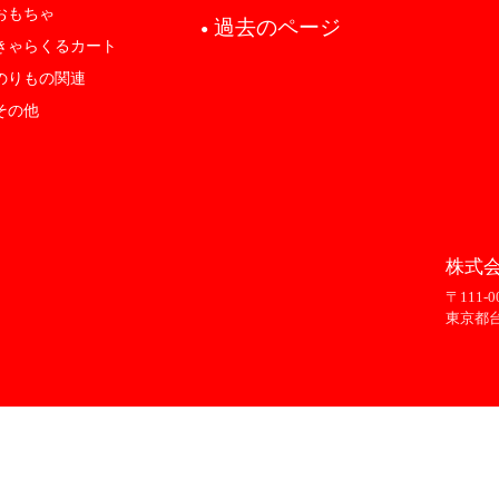
おもちゃ
過去のページ
●
きゃらくるカート
のりもの関連
その他
株式会
〒111-0
東京都台