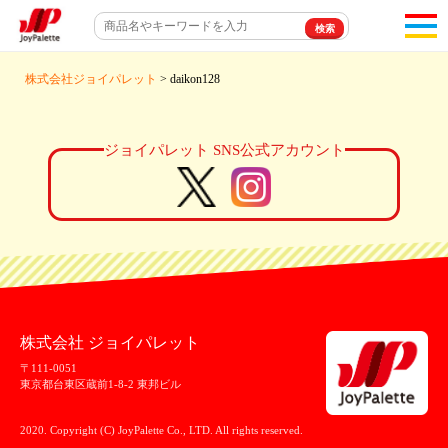
toggl
navigat
株式会社ジョイパレット
> daikon128
ジョイパレット SNS公式アカウント
株式会社 ジョイパレット
〒111-0051
東京都台東区蔵前1-8-2 東邦ビル
2020. Copyright (C) JoyPalette Co., LTD. All rights reserved.