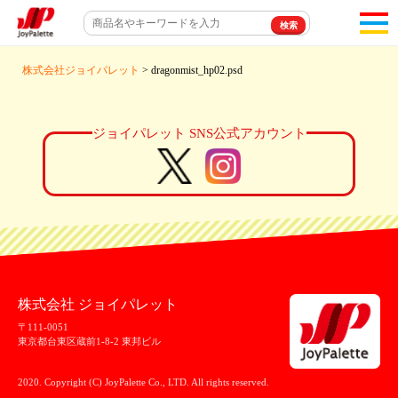
toggl
navigat
株式会社ジョイパレット
> dragonmist_hp02.psd
ジョイパレット SNS公式アカウント
株式会社 ジョイパレット
〒111-0051
東京都台東区蔵前1-8-2 東邦ビル
2020. Copyright (C) JoyPalette Co., LTD. All rights reserved.