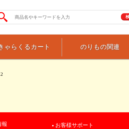
きゃらくるカート
のりもの関連
2
情報
お客様サポート
●