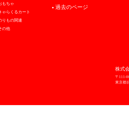
おもちゃ
過去のページ
●
きゃらくるカート
のりもの関連
その他
株式会
〒111-0
東京都台