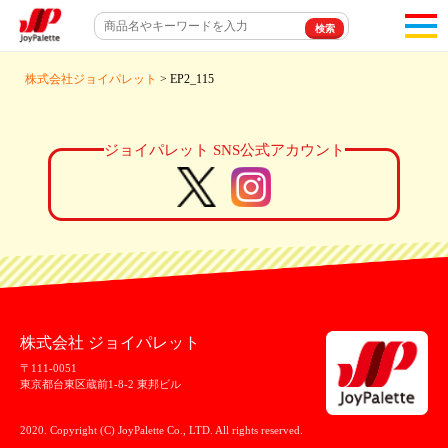
toggl
navigat
株式会社ジョイパレット
> EP2_115
ジョイパレット SNS公式アカウント
株式会社 ジョイパレット
〒111-0051
東京都台東区蔵前1-8-2 東邦ビル
2020. Copyright (C) JoyPalette Co., LTD. All rights reserved.