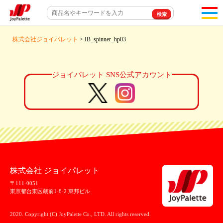
toggl
navigat
株式会社ジョイパレット
> IB_spinner_hp03
ジョイパレット SNS公式アカウント
株式会社 ジョイパレット
〒111-0051
東京都台東区蔵前1-8-2 東邦ビル
2020. Copyright (C) JoyPalette Co., LTD. All rights reserved.