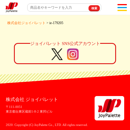
toggl
navigat
株式会社ジョイパレット
> ie-179205
ジョイパレット SNS公式アカウント
株式会社 ジョイパレット
〒111-0051
東京都台東区蔵前1-8-2 東邦ビル
2020. Copyright (C) JoyPalette Co., LTD. All rights reserved.