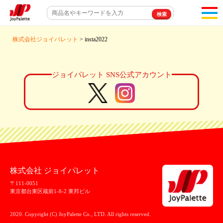
toggl
navigat
株式会社ジョイパレット
> insta2022
ジョイパレット SNS公式アカウント
株式会社 ジョイパレット
〒111-0051
東京都台東区蔵前1-8-2 東邦ビル
2020. Copyright (C) JoyPalette Co., LTD. All rights reserved.