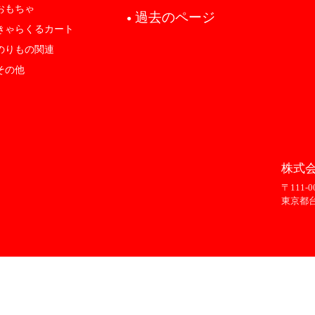
おもちゃ
過去のページ
●
きゃらくるカート
のりもの関連
その他
株式会
〒111-0
東京都台