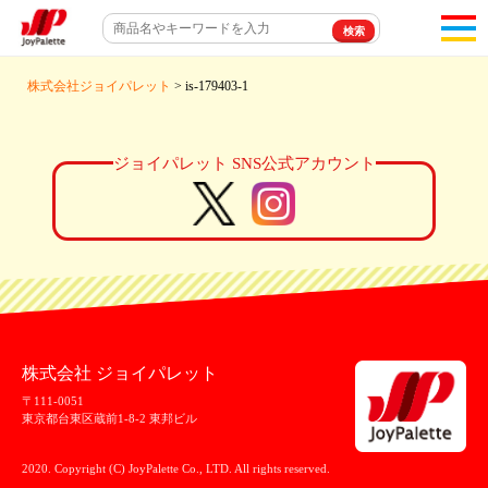
toggl
navigat
株式会社ジョイパレット
> is-179403-1
ジョイパレット SNS公式アカウント
株式会社 ジョイパレット
〒111-0051
東京都台東区蔵前1-8-2 東邦ビル
2020. Copyright (C) JoyPalette Co., LTD. All rights reserved.