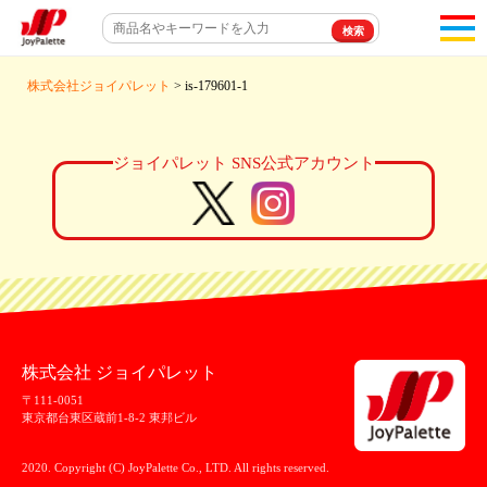
toggl
navigat
株式会社ジョイパレット
> is-179601-1
ジョイパレット SNS公式アカウント
株式会社 ジョイパレット
〒111-0051
東京都台東区蔵前1-8-2 東邦ビル
2020. Copyright (C) JoyPalette Co., LTD. All rights reserved.