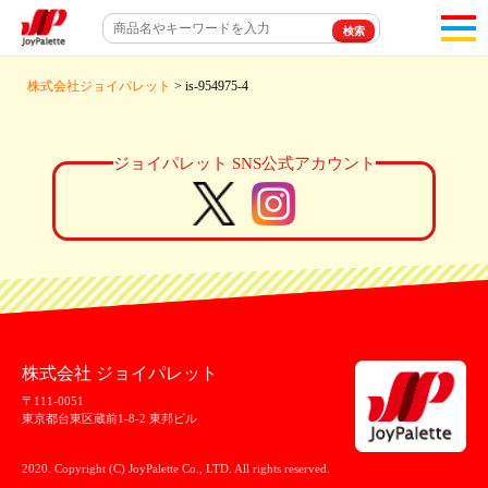
toggl
navigat
株式会社ジョイパレット
> is-954975-4
ジョイパレット SNS公式アカウント
株式会社 ジョイパレット
〒111-0051
東京都台東区蔵前1-8-2 東邦ビル
2020. Copyright (C) JoyPalette Co., LTD. All rights reserved.