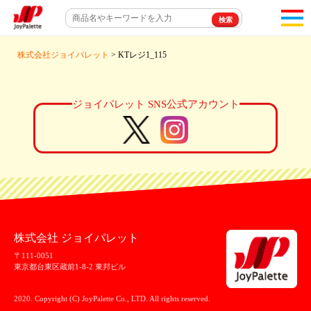
toggl
navigat
株式会社ジョイパレット
> KTレジ1_115
ジョイパレット SNS公式アカウント
株式会社 ジョイパレット
〒111-0051
東京都台東区蔵前1-8-2 東邦ビル
2020. Copyright (C) JoyPalette Co., LTD. All rights reserved.