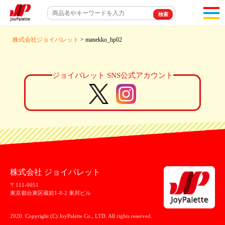
toggl
navigat
株式会社ジョイパレット
> manekko_hp02
ジョイパレット SNS公式アカウント
株式会社 ジョイパレット
〒111-0051
東京都台東区蔵前1-8-2 東邦ビル
2020. Copyright (C) JoyPalette Co., LTD. All rights reserved.