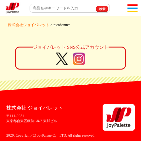
toggl
navigat
株式会社ジョイパレット
> nicobanner
ジョイパレット SNS公式アカウント
株式会社 ジョイパレット
〒111-0051
東京都台東区蔵前1-8-2 東邦ビル
2020. Copyright (C) JoyPalette Co., LTD. All rights reserved.