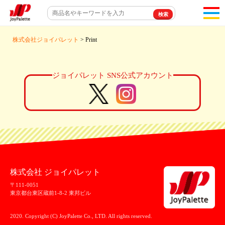
toggl
navigat
株式会社ジョイパレット
> Print
ジョイパレット SNS公式アカウント
株式会社 ジョイパレット
〒111-0051
東京都台東区蔵前1-8-2 東邦ビル
2020. Copyright (C) JoyPalette Co., LTD. All rights reserved.