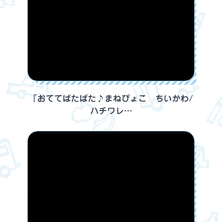
「おててぱたぱた♪まねぴょこ ちいかわ/
ハチワレ…