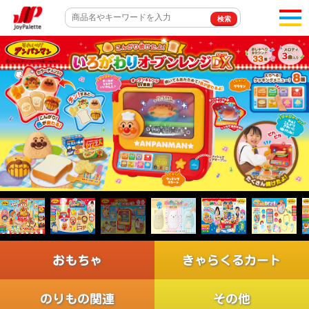
togg
naviga
おもちゃ
きゃらくるカート
のりもの関連
その他