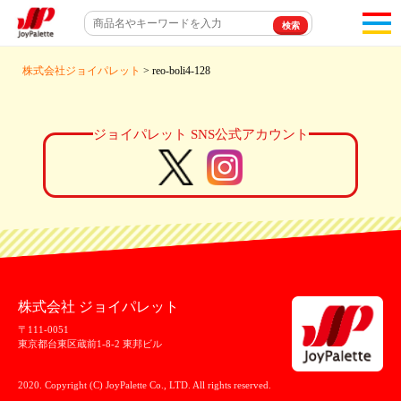
toggl
navigat
株式会社ジョイパレット
> reo-boli4-128
ジョイパレット SNS公式アカウント
株式会社 ジョイパレット
〒111-0051
東京都台東区蔵前1-8-2 東邦ビル
2020. Copyright (C) JoyPalette Co., LTD. All rights reserved.