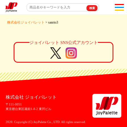
toggl
navigat
株式会社ジョイパレット
> sanrio3
ジョイパレット SNS公式アカウント
株式会社 ジョイパレット
〒111-0051
東京都台東区蔵前1-8-2 東邦ビル
2020. Copyright (C) JoyPalette Co., LTD. All rights reserved.