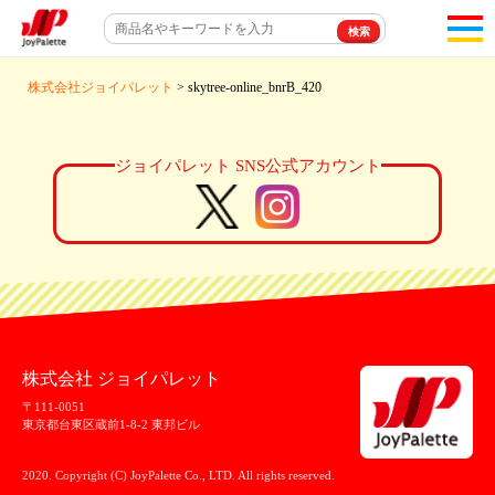
toggl
navigat
株式会社ジョイパレット
> skytree-online_bnrB_420
ジョイパレット SNS公式アカウント
株式会社 ジョイパレット
〒111-0051
東京都台東区蔵前1-8-2 東邦ビル
2020. Copyright (C) JoyPalette Co., LTD. All rights reserved.