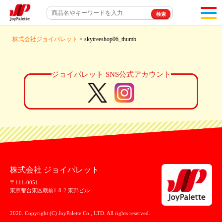
toggl
navigat
株式会社ジョイパレット
> skytreeshop06_thumb
ジョイパレット SNS公式アカウント
株式会社 ジョイパレット
〒111-0051
東京都台東区蔵前1-8-2 東邦ビル
2020. Copyright (C) JoyPalette Co., LTD. All rights reserved.