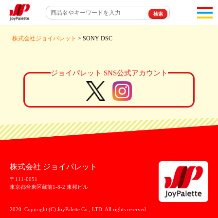
toggl
navigat
株式会社ジョイパレット
> SONY DSC
ジョイパレット SNS公式アカウント
株式会社 ジョイパレット
〒111-0051
東京都台東区蔵前1-8-2 東邦ビル
2020. Copyright (C) JoyPalette Co., LTD. All rights reserved.