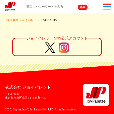
toggl
navigat
株式会社ジョイパレット
> SONY DSC
ジョイパレット SNS公式アカウント
株式会社 ジョイパレット
〒111-0051
東京都台東区蔵前1-8-2 東邦ビル
2020. Copyright (C) JoyPalette Co., LTD. All rights reserved.