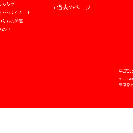
おもちゃ
過去のページ
●
きゃらくるカート
のりもの関連
その他
株式会
〒111-0
東京都台