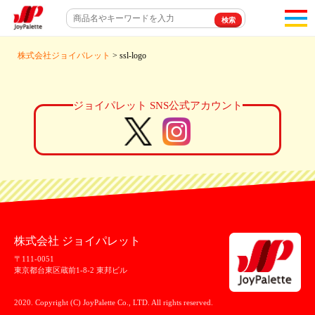
toggl
navigat
株式会社ジョイパレット
> ssl-logo
ジョイパレット SNS公式アカウント
株式会社 ジョイパレット
〒111-0051
東京都台東区蔵前1-8-2 東邦ビル
2020. Copyright (C) JoyPalette Co., LTD. All rights reserved.