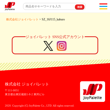
toggl
navigat
株式会社ジョイパレット
> SZ_16J115_kaburo
ジョイパレット SNS公式アカウント
株式会社 ジョイパレット
〒111-0051
東京都台東区蔵前1-8-2 東邦ビル
2020. Copyright (C) JoyPalette Co., LTD. All rights reserved.